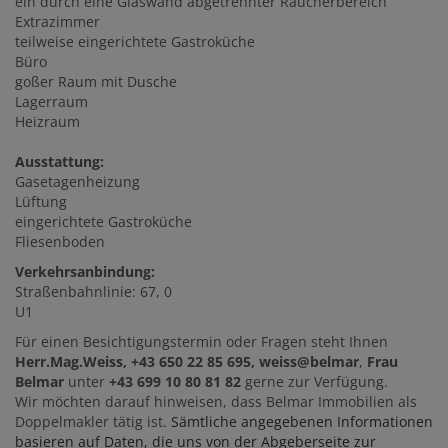
ein durch eine Glaswand abgetrennter Raucherbereich
Extrazimmer
teilweise eingerichtete Gastroküche
Büro
goßer Raum mit Dusche
Lagerraum
Heizraum
Ausstattung:
Gasetagenheizung
Lüftung
eingerichtete Gastroküche
Fliesenboden
Verkehrsanbindung:
Straßenbahnlinie: 67, 0
U1
Für einen Besichtigungstermin oder Fragen steht Ihnen
Herr.Mag.Weiss, +43 650 22 85 695, weiss@belmar
,
Frau
Belmar
unter
+43 699 10 80 81 82
gerne zur Verfügung.
Wir möchten darauf hinweisen, dass Belmar Immobilien als
Doppelmakler tätig ist.
Sämtliche angegebenen Informationen
basieren auf Daten, die uns von der Abgeberseite zur