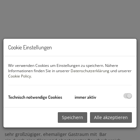
Cookie Einstellungen
Wir verwenden Cookies um Einstellungen zu speichern. Nähere
Informationen finden Sie in unserer
Datenschutzerklärung
und unserer
Cookie Policy
.
Beschreibung
Großzügiges 320 m² Ecklokal Nähe Laxenburgerstraße!
Technisch notwendige Cookies
immer aktiv
vermietet wird eine ehemalige Bäckerei Nähe Troststrasse.
Das Lokal ist leicht renovierungsbedürftig aber in
anständigem Zustand.
Speichern
Alle akzeptieren
Raumaufteilung:
sehr großzügiger, ehemaliger Gastraum mit Bar