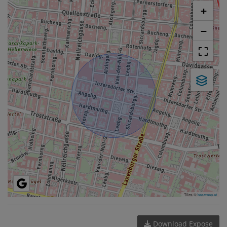
+
−
Tiles ©
basemap.at
Download Expose