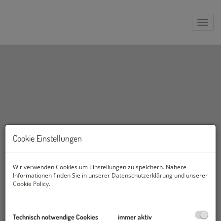
Navig
Cookie Einstellungen
Wir verwenden Cookies um Einstellungen zu speichern. Nähere
Informationen finden Sie in unserer
Datenschutzerklärung
und unserer
Cookie Policy
.
Technisch notwendige Cookies
immer aktiv