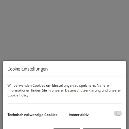
Cookie Einstellungen
Beschreibung
Wir verwenden Cookies um Einstellungen zu speichern. Nähere
Informationen finden Sie in unserer
Datenschutzerklärung
und unserer
1180 WIEN - Martinstrasse 43
Cookie Policy
.
Büro/Ordi/Praxis/GL
(EG / Strassenfront):
Als Generalunternehmer fungiert die
STRABAG AG.
Technisch notwendige Cookies
immer aktiv
Raumaufteilung:
2 Zimmer - Zentral begehbar