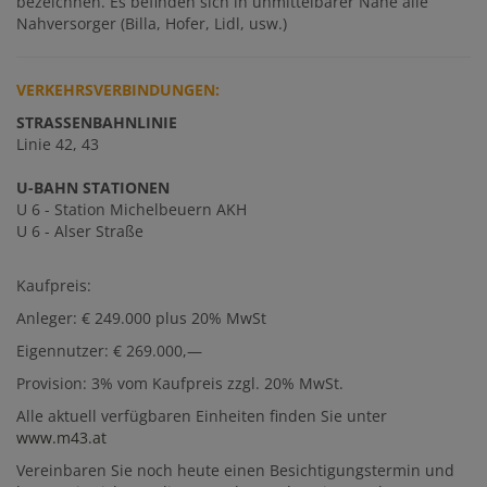
bezeichnen. Es befinden sich in unmittelbarer Nähe alle
Nahversorger (Billa, Hofer, Lidl, usw.)
VERKEHRSVERBINDUNGEN:
STRASSENBAHNLINIE
Linie 42, 43
U-BAHN STATIONEN
U 6 - Station Michelbeuern AKH
U 6 - Alser Straße
Kaufpreis:
Anleger: € 249.000 plus 20% MwSt
Eigennutzer: € 269.000,—
Provision: 3% vom Kaufpreis zzgl. 20% MwSt.
Alle aktuell verfügbaren Einheiten finden Sie unter
www.m43.at
Vereinbaren Sie noch heute einen Besichtigungstermin und