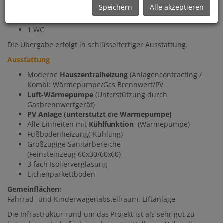
Speichern
Alle akzeptieren
2 Eingänge
1 Küche
1 WC
Die Übergabe erfolgt in schlüsselfertiger Ausstattung.
Ausstattung
Moderne
Hauszentralheizung
(Anlagencontracting /
Kombi: Wärmepumpe/Gas Brennwert/PV
Luft-Wärmepumpe
(Unterstützung durch
Gasbrennwertgerät)
PV Anlage (unterstützt die Wärmepumpe)
Alle Einheiten mit
Kühlfunktion
(Wärmepumpe)
Fußbodenheizung(-Kühlung)
Großzügige Sanitärbereiche
(Feinsteinzeug 60x30/60x60)
3 fach Isolierverglasung
Eichenparkettböden
Gemeinflächen:
Fahrrad- und Kinderwagenabstellraum, Liftanlage
Die Infrastruktur rund um das Projekt ist als sehr gut zu