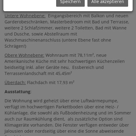
von 192,95 m², plus Terrassen gesamt 45,45m², Balkon
Speichern
Alle akzeptieren
2,83m², Flachdach mit
17,93m² (3.Ebene)
Untere Wohnebene:
Eingangsbereich mit Balkon und neuen
Garderobeschränken, Masterbedroom mit Bad und Terrasse,
weitere 2 Schlafzimmer, weitere 2 Toiletten, Bad mit Wanne
und Dusche, sowie Abstellraum mit
Waschmaschinenanschluss (untere Ebene fast ohne
Schrägen!)
Obere Wohnebene:
Wohnraum mit 78,11m², neue
Amerikanische Küche mit sehr hochwertigen Küchenzeilen
beidseitig inkl. aller Geräte neu, Essbereich und
Terrassenlandschaft mit 45,45m²
Überdach:
Flachdach mit 17,93 m²
Ausstattung
:
Die Wohnung wird geheizt über eine Luftwärmepumpe,
verfügt im hochwertigen Parkettboden über eine Heiz- /
Kühlanlage, die sowohl als Fußbodenheizung und im Sommer
auch zur Raumkühlung dient, als zusätzliche Option sind
Klimageräte vorhanden. Die Fenster verfügen entweder über
Jalousien oder nordseitig über eine die Sonne abweisende