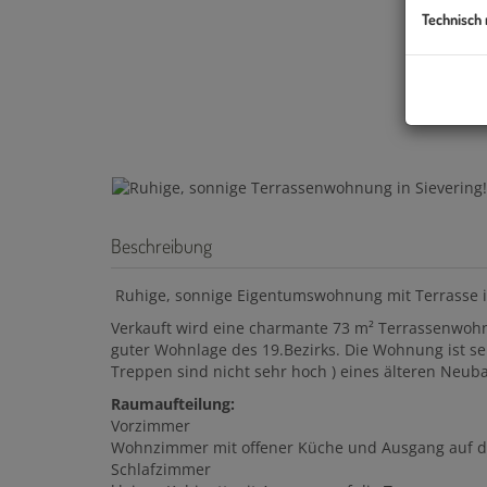
Technisch
Beschreibung
Ruhige, sonnige Eigentumswohnung mit Terrasse in
Verkauft wird eine charmante 73 m² Terrassenwohn
guter Wohnlage des 19.Bezirks. Die Wohnung ist sehr
Treppen sind nicht sehr hoch ) eines älteren Neub
Raumaufteilung:
Vorzimmer
Wohnzimmer mit offener Küche und Ausgang auf d
Schlafzimmer