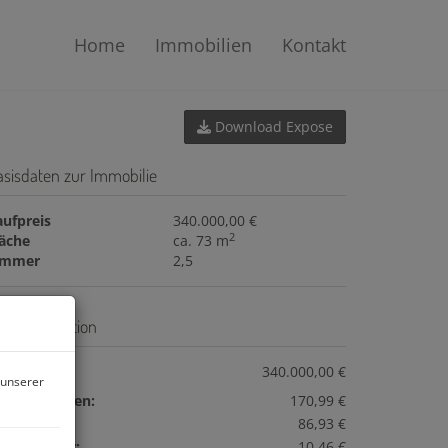
Home
Immobilien
Kontakt
Download Expose
asisdaten zur Immobilie
aufpreis
340.000,00 €
2
läche
ca. 73 m
immer
2,5
eisinformation
ufpreis:
340.000,00 €
 unserer
etriebskosten:
170,99 €
eizkosten:
86,93 €
armwasser:
10,46 €