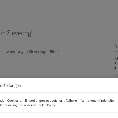
in Sievering!
B
K
F
Z
instellungen
Pr
Ka
den Cookies um Einstellungen zu speichern. Nähere Informationen finden Sie in
tzerklärung
und unserer
Cookie Policy
.
B
H
W