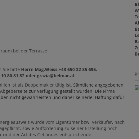
B
W
T
A
B
L
B
Z
lraum bei der Terrasse
B
 Sie bitte
Herrn Mag.Weiss +43 650 22 85 695,
Ko
 10 80 81 82 oder grazia@belmar.at
ien ist als Doppelmakler tätig ist.
Sämtliche angegebenen
 Abgeberseite zur Verfügung gestellt wurden. Die Firma
aben nicht gewährleisten und daher keinerlei Haftung dafür
Energieausweis wurde vom Eigentümer bzw. Verkäufer, nach
agepflicht, sowie Aufforderung zu seiner Erstellung noch
ter und der Art des Gebäudes entsprechende