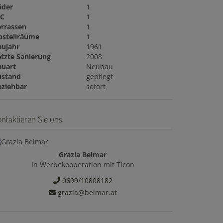
äder
1
C
1
errassen
1
bstellräume
1
aujahr
1961
etzte Sanierung
2008
auart
Neubau
ustand
gepflegt
eziehbar
sofort
ntaktieren Sie uns
Grazia Belmar
In Werbekooperation mit Ticon
0699/10808182
grazia@belmar.at