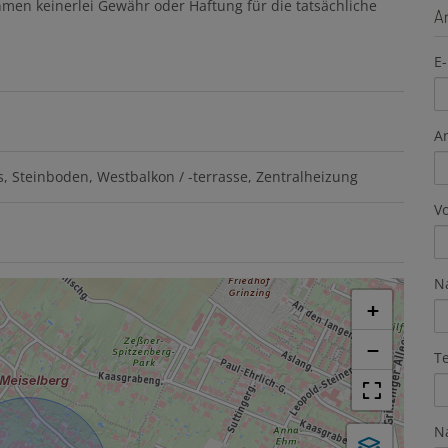
hmen keinerlei Gewähr oder Haftung für die tatsächliche
A
E-
A
s
Steinboden
Westbalkon / -terrasse
Zentralheizung
V
N
+
−
T
N