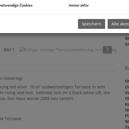
 notwendige Cookies
immer aktiv
R
So
U
Speichern
Alle akze
m
G
G
B
 Sievering!
O
Z
ung mit einer 10 m² südwestseitigen Terrasse in sehr
V
 ruhig und hell, befindet sich im 3.Stock (ohne Lift, die
O
aus. Das Haus wurde 2008 neu saniert.
K
N
F
ie Terrasse
W
T