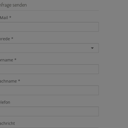
nfrage senden
Mail
nrede
orname
achname
elefon
achricht