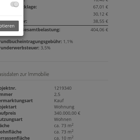
eparaturrücklage:
67,01 €
nstiges:
30,12 €
msatzsteuer:
38,55 €
ptieren
onatliche Gesamtbelastung:
404,06 €
rundbucheintragungsgebühr:
1,1%
runderwerbsteuer:
3,5%
asisdaten zur Immobilie
bjektnr.
1219340
immer
2,5
ermarktungsart
Kauf
bjektart
Wohnung
aufpreis
340.000,00 €
utzungsart
Wohnen
2
läche
ca. 73 m
2
ohnfläche
ca. 73 m
2
errassenfläche
ca. 10 m