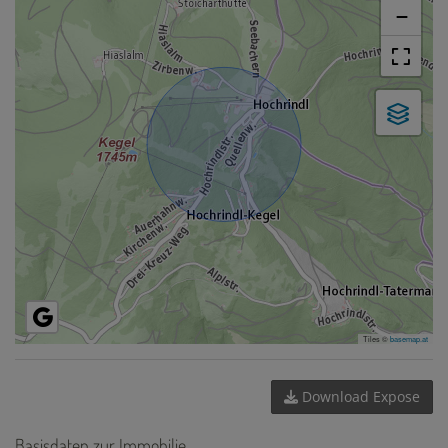
−
Tiles ©
basemap.at
Download Expose
Basisdaten zur Immobilie