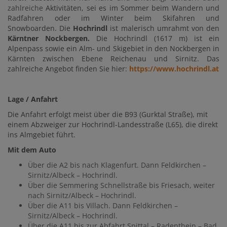
zahlreiche
Aktivitäten, sei es im Sommer beim Wandern und
Radfahren oder im Winter beim Skifahren und
Snowboarden.
Die
Hochrindl
ist malerisch umrahmt von den
Kärntner Nockbergen.
Die Hochrindl (1617 m) ist ein
Alpenpass sowie ein Alm- und Skigebiet in den Nockbergen in
Kärnten zwischen Ebene Reichenau und Sirnitz. Das
zahlreiche Angebot finden Sie hier:
https://www.hochrindl.at
Lage / Anfahrt
Die Anfahrt erfolgt meist über die B93 (Gurktal Straße), mit
einem Abzweiger zur Hochrindl-Landesstraße (L65), die direkt
ins Almgebiet führt.
Mit dem Auto
Über die A2 bis nach Klagenfurt. Dann Feldkirchen –
Sirnitz/Albeck – Hochrindl.
Über die Semmering Schnellstraße bis Friesach, weiter
nach Sirnitz/Albeck – Hochrindl.
Über die A11 bis Villach. Dann Feldkirchen –
Sirnitz/Albeck – Hochrindl.
Über die A11 bis zur Abfahrt Spittal – Radenthein – Bad