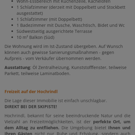
Wohn-Essbereich mit Küchenzeile, Kachelofen
1 Schlafzimmer (derzeit mit Doppelbett und Stockbett
ausgestattet)
1 Schlafzimmer (mit Doppelbett)
1 Badezimmer mit Dusche, Waschtisch, Bidet und Wc
Südwestseitig ausgerichtete Terrasse
10 m² Balkon (Süd)
Die Wohnung wird im Ist-Zustand übergeben. Auf Wunsch
können auch gewisse Sanierungsmaßnahmen - gegen
Aufpreis - vom Verkäufer übernommen werden.
Ausstattung
: Öl Zentralheizung, Kunststofffenster, teilweise
Parkett, teilweise Laminatboden.
Freizeit auf der Hochrindl
Die Lage dieser Immobilie ist einfach unschlagbar.
DIREKT BEI DER SKIPISTE!
Hochrindl, bekannt für seine beeindruckende Natur und die
Vielzahl an Freizeitmöglichkeiten, ist der
perfekte Ort, um
dem Alltag zu entfliehen.
Die Umgebung bietet
Ihnen und
Ihren Gästen
nicht nur Ruhe und Erholung, sondern auch