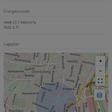
Energieausweis
2
HWB
27.7 kWh/m
a
fGEE
0,71
Lageplan
+
−