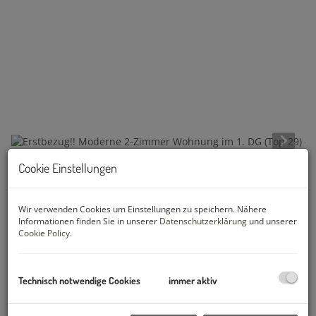
Cookie Einstellungen
Beschreibung
Wir verwenden Cookies um Einstellungen zu speichern. Nähere
1180 Wien, Gymnasiumstraße 28
Informationen finden Sie in unserer
Datenschutzerklärung
und unserer
Direkt am Cottage in zentraler Lage mit sehr guter
Cookie Policy
.
Infrastruktur und gut öffentlicher Verkehrsanbindung.
Ein schönes Wiener Jahrhundertwendehaus wird renoviert
Technisch notwendige Cookies
immer aktiv
und ein neues Dachgeschoss mit 2 Etagen wurde neu
errichtet. Im 1.,2. und 3. Stock werden 11 Altbauwohnungen
topsaniert.