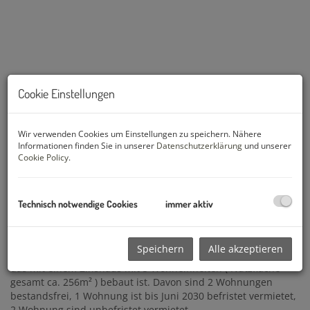
Cookie Einstellungen
Wir verwenden Cookies um Einstellungen zu speichern. Nähere
Informationen finden Sie in unserer
Datenschutzerklärung
und unserer
Cookie Policy
.
Beschreibung
Technisch notwendige Cookies
immer aktiv
In ruhiger Lage, umgeben vom Wald und trotzdem im
Zentrum von Weissenbach an der Triesting. Zum Verkauf
Speichern
Alle akzeptieren
gelangt ein wunderschönes ca. 2.562m² großes Grundstück
das mit einem Zinshaus mit 5 Wohneinheiten ( Nutzfläche
gesamt ca. 256m² ) bebaut ist. Davon sind 2 Wohnungen
bestandsfrei, 1 Wohnung ist bis Juni 2030 befristet vermietet,
2 Wohnung sind unbefristet vermietet.