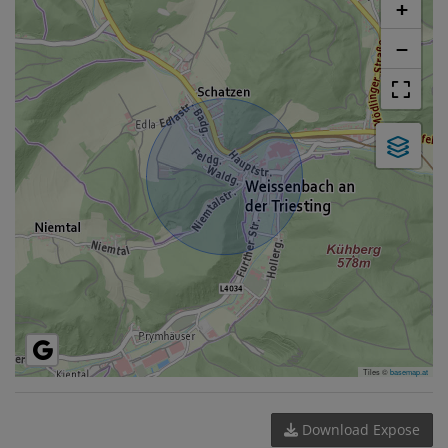
+
−
Tiles ©
basemap.at
Download Expose